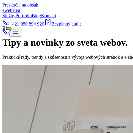
Preskočiť na obsah
eweby
.
eu
Služby
Portfólio
Blog
Kontakt
+421 950 894 920
Bezplatný audit
Blog
Tipy a novinky zo sveta webov.
Praktické rady, trendy a skúsenosti z vývoja webových stránok a e-sh