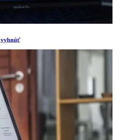
m vyhnúť