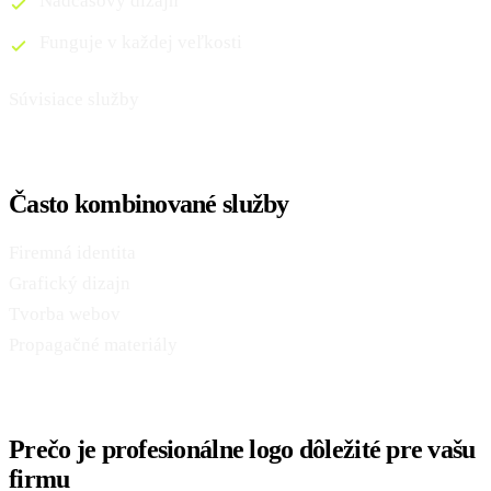
Nadčasový dizajn
Funguje v každej veľkosti
Súvisiace služby
Často kombinované služby
Firemná identita
Grafický dizajn
Tvorba webov
Propagačné materiály
Prečo je profesionálne logo dôležité pre vašu
firmu