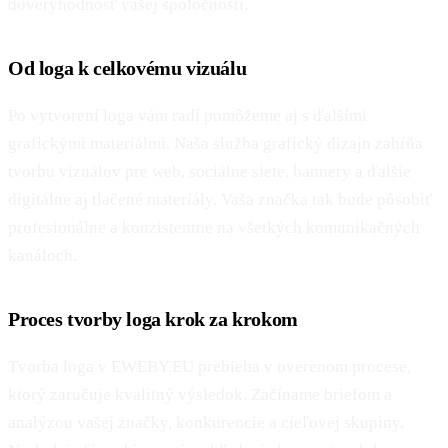
dôveryhodnosť vašej spoločnosti.
Od loga k celkovému vizuálu
Po vytvorení loga vám radi pomôžeme aj s ďalšími
grafickými materiálmi. Naša služba grafický dizajn zahŕňa
tvorbu vizuálov pre web, sociálne siete, bannery a ďalšie
digitálne aj tlačené materiály. Vaša značka tak bude pôsobiť
profesionálne a konzistentne na všetkých komunikačných
kanáloch.
Proces tvorby loga krok za krokom
Tvorba loga v EWEBY.EU prebieha v overenom procese,
ktorý zaručuje kvalitný výsledok. Začíname briefom a
analýzou vašej značky, konkurencie a cieľovej skupiny.