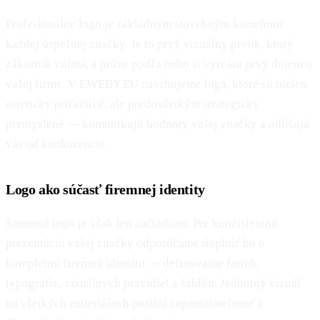
Profesionálne logo je základným stavebným kameňom
každej úspešnej značky. Je to prvý vizuálny prvok, ktorý
zákazník vníma, a práve podľa neho si vytvára prvý dojem o
vašej firme. V EWEBY.EU navrhujeme logá, ktoré sú nielen
esteticky príťažlivé, ale predovšetkým strategicky
premyslené — komunikujú hodnoty vašej značky a odlišujú
vás od konkurencie.
Logo ako súčasť firemnej identity
Samotné logo je však len začiatkom. Pre konzistentnú
prezentáciu vašej značky odporúčame doplniť ho o
kompletnú firemnú identitu — definovanie farieb,
typografie, vizuálnych pravidiel a šablón. Jednotný vizuál
na všetkých materiáloch posilní zapamätateľnosť a