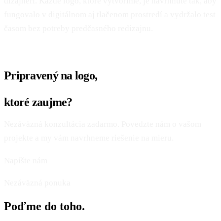
dizajnéri. Každé logo, ktoré vytvoríme, je navrhnuté tak, aby
fungovalo v digitálnom aj tlačenom prostredí a vydržalo test
časom bez potreby predčasného redizajnu.
Pripravený na logo,
ktoré zaujme?
Nezáväzná konzultácia zadarmo. Povedzte nám o vašom
projekte a my vám navrhneme riešenie na mieru.
Napíšte nám
Nezáväzná ponuka
Poďme do toho.