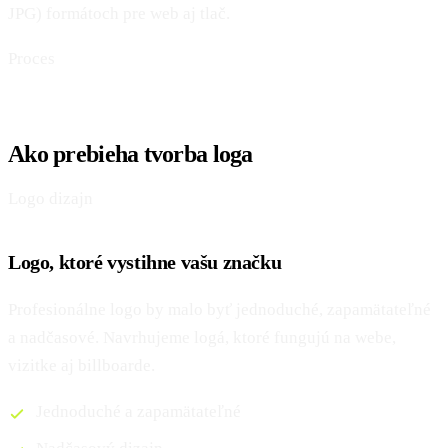
JPG) formátoch pre web aj tlač.
Proces
Ako prebieha tvorba loga
Logo dizajn
Logo, ktoré vystihne vašu značku
Profesionálne logo by malo byť jednoduché, zapamätateľné
a nadčasové. Navrhujeme logá, ktoré fungujú na webe,
vizitke aj billboarde.
Jednoduché a zapamätateľné