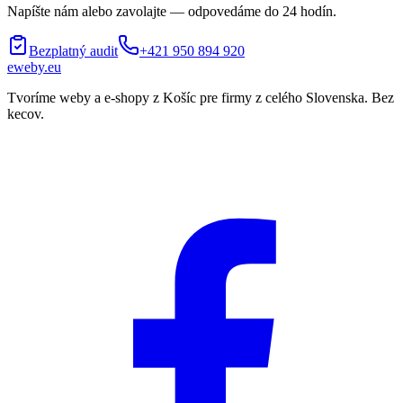
Napíšte nám alebo zavolajte — odpovedáme do 24 hodín.
Bezplatný audit
+421 950 894 920
eweby
.
eu
Tvoríme weby a e-shopy z Košíc pre firmy z celého Slovenska. Bez
kecov.