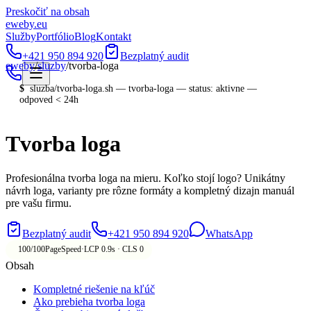
Preskočiť na obsah
eweby
.
eu
Služby
Portfólio
Blog
Kontakt
+421 950 894 920
Bezplatný audit
eweby
/
sluzby
/
tvorba-loga
$
sluzba/
tvorba-loga
.sh —
tvorba-loga
—
status: aktivne —
odpoved < 24h
Tvorba loga
Profesionálna tvorba loga na mieru. Koľko stojí logo? Unikátny
návrh loga, varianty pre rôzne formáty a kompletný dizajn manuál
pre vašu firmu.
Bezplatný audit
+421 950 894 920
WhatsApp
100/100
PageSpeed
·
LCP 0.9s · CLS 0
Obsah
Kompletné riešenie na kľúč
Ako prebieha tvorba loga