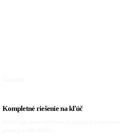
Čo získate
Kompletné riešenie na kľúč
Každé logo, ktoré vytvoríme, je originálne a navrhnuté
presne pre vašu značku.