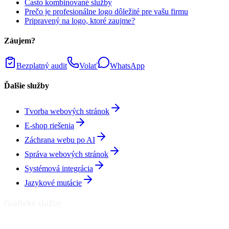
Často kombinované služby
Prečo je profesionálne logo dôležité pre vašu firmu
Pripravený na logo, ktoré zaujme?
Záujem?
Bezplatný audit
Volať
WhatsApp
Ďalšie služby
Tvorba webových stránok
E-shop riešenia
Záchrana webu po AI
Správa webových stránok
Systémová integrácia
Jazykové mutácie
Grafické služby