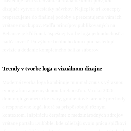
Nasleduje fáza skicovanie a hľadanie konceptov, kde
dizajnér vytvorí desiatky návrhov. Najlepšie tri koncepty
prepracujeme do finálnej podoby a prezentujeme vám ich
vrátane mockupov. Podľa princípov publikovaných na
Behance je kľúčom k úspešnej tvorbe loga jednoduchosť a
nadčasovosť. Po výbere finálneho konceptu nasledujú
revízie a dodanie kompletného balíka súborov.
Trendy v tvorbe loga a vizuálnom dizajne
Moderná tvorba loga kombinuje minimalizmus s výraznou
typografiou a premyslenou farebnosťou. V roku 2026
dominujú geometrické tvary, gradientové farebné prechody
a responzívne logá, ktoré sa prispôsobujú rôznym
kontextom. Inšpiráciu čerpáme z medzinárodných zdrojov
vrátane portálu Dribbble, kde zdieľajú svoju prácu špičkoví