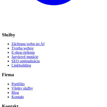
Služby
Záchrana webu po AI
Tvorba webov
E-shop riešenia
Jazykové mutácie
SEO optimalizácia
Linkbuilding
Firma
Portfólio
Všetky služby
Blog
Kontakt
Kontakt