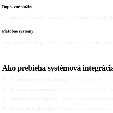
Dopravné služby
API napojenie na Packeta, DPD, GLS, Slovenská pošta a ďalšíc
Platobné systémy
Integrácia GoPay, Stripe, PayPal a bankových prevodov. Bezpe
Ako prebieha systémová integráci
Úvodná konzultácia (zadarmo)
– pochopenie vašich proc
Analýza a návrh riešenia
– návrh dátových tokov, API 
Implementácia integrácie
– vývoj, testovanie a nasaden
Testovanie a odovzdanie
– funkčné testy, záťažové testy