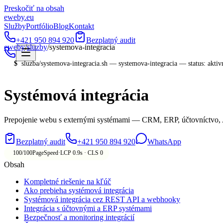
Preskočiť na obsah
eweby
.
eu
Služby
Portfólio
Blog
Kontakt
+421 950 894 920
Bezplatný audit
eweby
/
sluzby
/
systemova-integracia
$
sluzba/
systemova-integracia
.sh —
systemova-integracia
—
status: akt
Systémová integrácia
Prepojenie webu s externými systémami — CRM, ERP, účtovníctvo, API
Bezplatný audit
+421 950 894 920
WhatsApp
100/100
PageSpeed
·
LCP 0.9s · CLS 0
Obsah
Kompletné riešenie na kľúč
Ako prebieha systémová integrácia
Systémová integrácia cez REST API a webhooky
Integrácia s účtovnými a ERP systémami
Bezpečnosť a monitoring integrácií