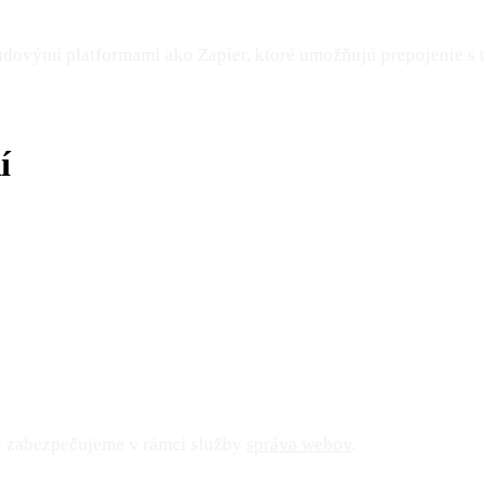
dovými platformami ako Zapier, ktoré umožňujú prepojenie s ti
í
v zabezpečujeme v rámci služby
správa webov
.