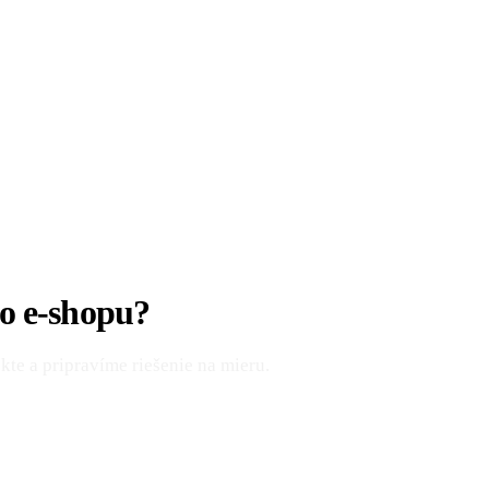
o e-shopu?
te a pripravíme riešenie na mieru.