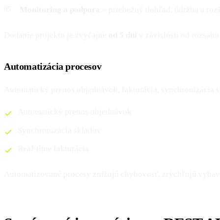
Monitoring a podpora
– priebežný dohľad, údržba a rozš
Dodanie projektu je zvyčajne
od 5 dní
v závislosti od rozsahu
Automatizácia procesov
Automatický prenos objednávok, fakturácia, synchronizácia 
Automatický prenos objednávok
Synchronizácia skladov
Real-time fakturácia
Automatizované procesy znižujú chybovosť, zrýchľujú vybav