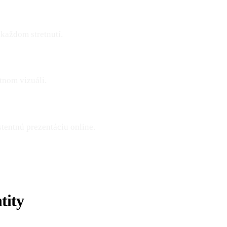
 každom stretnutí.
tnom vizuáli.
stentnú prezentáciu online.
tity