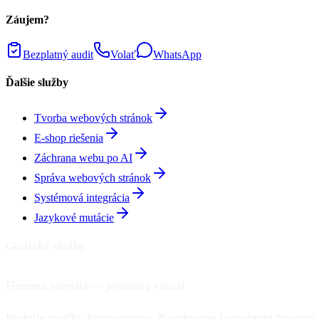
Záujem?
Bezplatný audit
Volať
WhatsApp
Ďalšie služby
Tvorba webových stránok
E-shop riešenia
Záchrana webu po AI
Správa webových stránok
Systémová integrácia
Jazykové mutácie
Grafické služby
Firemná identita — jednotný vizuál
Budujte značku konzistentne. Navrhneme kompletnú firemnú ide