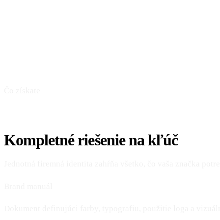
Čo získate
Kompletné riešenie na kľúč
Jednotná firemná identita zahŕňa všetko, čo vaša značka potre
Brand manuál
Dokument definujúci farby, typografiu, použitie loga a vizuál