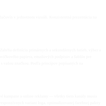
tlačovín v jednotnom vizuáli. Konzistentná prezentácia na
Zahŕňa definíciu primárnych a sekundárnych farieb, výber a
hlavičkového papiera, emailových podpisov a šablón pre
e s vašou značkou. Podľa princípov popísaných na
ové kampane a online reklamy — všetky tieto kanály musia
sponzívnych variant loga, optimalizovanej farebnej palety