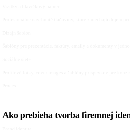
Vizitky a hlavičkový papier
Profesionálne navrhnuté tlačoviny, ktoré zanechajú dojem pri
Dizajn šablón
Šablóny pre prezentácie, faktúry, emaily a dokumenty v jedno
Sociálne siete
Profilové fotky, cover images a šablóny príspevkov pre konzi
Proces
Ako prebieha tvorba firemnej iden
Brand identita