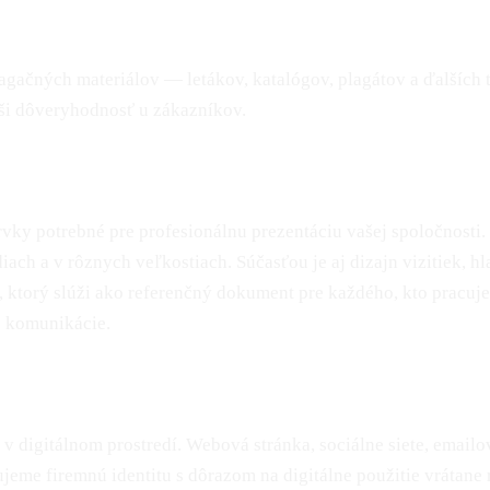
pagačných materiálov — letákov, katalógov, plagátov a ďalších 
ýši dôveryhodnosť u zákazníkov.
y potrebné pre profesionálnu prezentáciu vašej spoločnosti. 
iach a v rôznych veľkostiach. Súčasťou je aj dizajn vizitiek, 
, ktorý slúži ako referenčný dokument pre každého, kto pracuj
j komunikácie.
v digitálnom prostredí. Webová stránka, sociálne siete, email
e firemnú identitu s dôrazom na digitálne použitie vrátane re