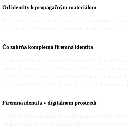
Od identity k propagačným materiálom
Po vytvorení firemnej identity je ideálny čas na prípravu pro
všetkých materiáloch posilní povedomie o vašej značke a zv
Čo zahŕňa kompletná firemná identita
Kompletná firemná identita od EWEBY.EU obsahuje všetky prvk
párovanie typografie, pravidlá použitia loga na rôznych pozad
sociálne siete. Všetko je zhrnuté v prehľadnom brand manuáli
Brand.guide je kvalitný brand manuál základom konzistentne
Firemná identita v digitálnom prostredí
V dnešnej dobe musí firemná identita fungovať predovšetkým 
vizuálne komunikovať jednotnú značku. V EWEBY.EU navrhujem