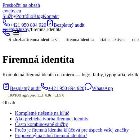
Preskočiť na obsah
eweby
.
eu
Služby
Portfólio
Blog
Kontakt
+421 950 894 920
Bezplatný audit
eweby
/
sluzby
/
firemna-identita
$
sluzba/
firemna-identita
.sh —
firemna-identita
—
status: aktivne — od
Firemná identita
Kompletná firemná identita na mieru — logo, farby, typografia, vizitky
Bezplatný audit
+421 950 894 920
WhatsApp
100/100
PageSpeed
·
LCP 0.9s · CLS 0
Obsah
Kompletné riešenie na kľúč
Ako prebieha tvorba firemnej identity
Často kombinované služby
Prečo je firemná identita kľúčová pre úspech vašej značky
Pripravený na silnú firemnú identitu?