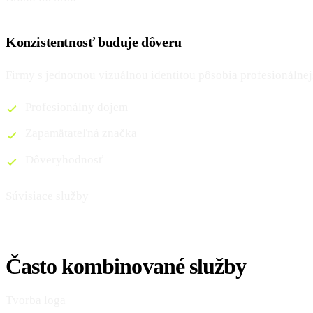
Konzistentnosť buduje dôveru
Firmy s jednotnou vizuálnou identitou pôsobia profesionálnej
Profesionálny dojem
Zapamätateľná značka
Dôveryhodnosť
Súvisiace služby
Často kombinované služby
Tvorba loga