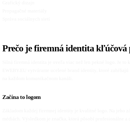
Grafický dizajn
Propagačné materiály
Správa sociálnych sietí
Prečo je firemná identita kľúčová
Silná firemná identita je oveľa viac než len pekné logo. Je t
EWEBY.EU vytvárame ucelené brand identity, ktoré zahŕňajú f
na každom komunikačnom kanáli.
Začína to logom
Základom každej firemnej identity je kvalitné logo. Na jeho z
médiách. Výsledkom je značka, ktorá pôsobí profesionálne a