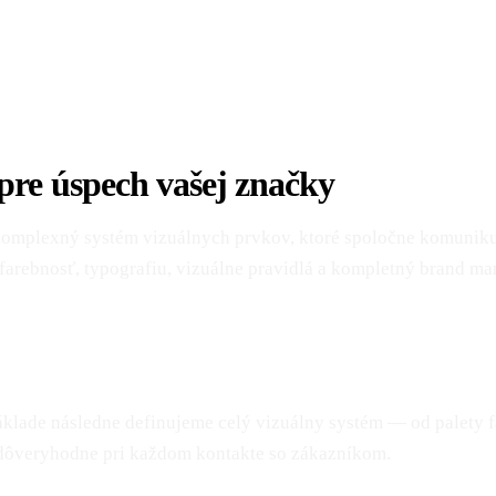
 pre úspech vašej značky
o komplexný systém vizuálnych prvkov, ktoré spoločne komunikuj
arebnosť, typografiu, vizuálne pravidlá a kompletný brand man
áklade následne definujeme celý vizuálny systém — od palety fa
 dôveryhodne pri každom kontakte so zákazníkom.