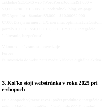
základné SEOCMS web (WordPress/Joomla)$1,000 –
$3,000€790 – €1,5005–10 podstránok, blog, on‑page
SEOAgentúra – štandard$5,000 – $10,000€2,000 –
€7,000Dizajn na mieru, UX, merania, optimalizáciaCustom
portál$10,000 – $50,000+€7,500 – €25,000+Integrácie,
škálovanie, bezpečnosť
V kontexte návratnosti potvrdzuje
Forbes,
že investícia do webu patrí medzi kľúčové digitálne aktíva.
3. Koľko stojí webstránka v roku 2025 pri
e‑shopoch
Pri e‑shopoch výrazne zaváži počet produktov, integrácie a
výkon. Malý e‑shop môže začínať okolo 990 €, stredný