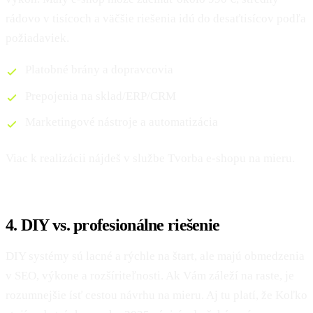
rádovo v tisícoch a väčšie riešenia idú do desaťtisícov podľa
požiadaviek.
Platobné brány a dopravcovia
Prepojenia na sklad/ERP/CRM
Marketingové nástroje a automatizácia
Viac k realizácii nájdeš v službe Tvorba e‑shopu na mieru.
4. DIY vs. profesionálne riešenie
DIY systémy sú lacné a rýchle na štart, ale majú obmedzenia
v SEO, výkone a rozšíriteľnosti. Ak Vám záleží na raste, je
rozumnejšie ísť cestou návrhu na mieru. Aj tu platí, že Koľko