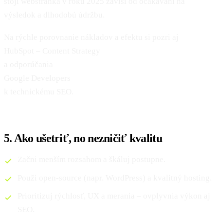
stojí webstránka v roku 2025 závisí od očakávaní na
výsledok a dlhodobú údržbu.
Na rýchle porovnanie nákladov a efektu si pozri aj
HubSpot – Content Strategy
a odporúčania
Google Developers
k technickému SEO.
5. Ako ušetriť, no nezničiť kvalitu
Začni menším rozsahom a škáluj postupne.
Použi open‑source (napr. WordPress) a kvalitný hosting.
Prioritizuj rýchlosť, UX a merania – ovplyvnia výkon aj
SEO.