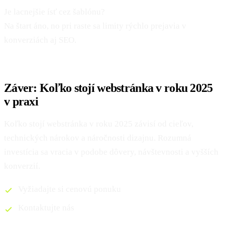
Je lacnejšie ísť cez šablónu?
Na štart áno, no pri raste sa limity rýchlo prejavia v
konverziách aj SEO.
Záver: Koľko stojí webstránka v roku 2025
v praxi
Koľko stojí webstránka v roku 2025 závisí od cieľov,
technických nárokov a náročnosti dizajnu. Rozumná
investícia sa vracia v podobe dôvery, návštevnosti a vyšších
konverzií.
Vyžiadajte si cenovú ponuku
Kontaktujte nás