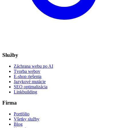
Služby
Záchrana webu po AI
Tvorba webov
E-shop riešenia
Jazykové mutácie
SEO optimalizácia
Linkbuilding
Firma
Portfólio
Všetky služby
Blog