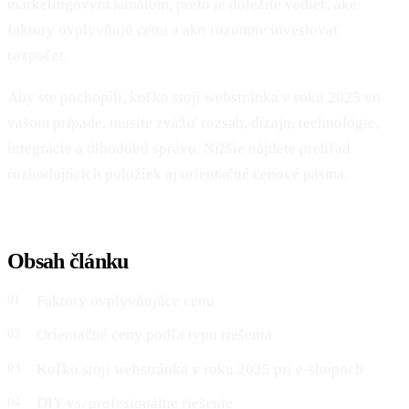
marketingovým kanálom, preto je dôležité vedieť, aké
faktory ovplyvňujú cenu a ako rozumne investovať
rozpočet.
Aby ste pochopili, koľko stojí webstránka v roku 2025 vo
vašom prípade, musíte zvážiť rozsah, dizajn, technológie,
integrácie a dlhodobú správu. Nižšie nájdete prehľad
rozhodujúcich položiek aj orientačné cenové pásma.
Obsah článku
Faktory ovplyvňujúce cenu
Orientačné ceny podľa typu riešenia
Koľko stojí webstránka v roku 2025 pri e-shopoch
DIY vs. profesionálne riešenie