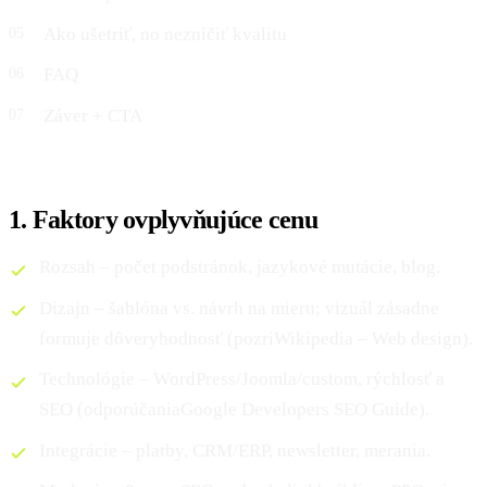
Ako ušetriť, no nezničiť kvalitu
FAQ
Záver + CTA
1. Faktory ovplyvňujúce cenu
Rozsah – počet podstránok, jazykové mutácie, blog.
Dizajn – šablóna vs. návrh na mieru; vizuál zásadne
formuje dôveryhodnosť (pozriWikipedia – Web design).
Technológie – WordPress/Joomla/custom, rýchlosť a
SEO (odporúčaniaGoogle Developers SEO Guide).
Integrácie – platby, CRM/ERP, newsletter, merania.