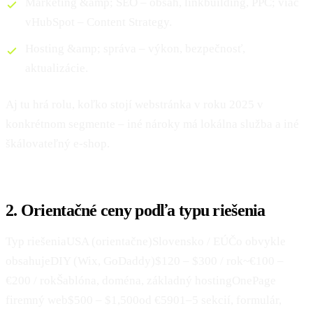
Marketing &amp; SEO – obsah, linkbuilding, PPC; viac
vHubSpot – Content Strategy.
Hosting &amp; správa – výkon, bezpečnosť,
aktualizácie.
Aj tu hrá rolu, koľko stojí webstránka v roku 2025 v
konkrétnom segmente – iné nároky má lokálna služba a iné
škálovateľný e‑shop.
2. Orientačné ceny podľa typu riešenia
Typ riešeniaUSA (orientačne)Slovensko / EÚČo obvykle
obsahujeDIY (Wix, GoDaddy)$120 – $300 / rok~€100 –
€200 / rokŠablóna, doména, základný hostingOnePage
firemný web$500 – $1,500od €5901–5 sekcií, formulár,