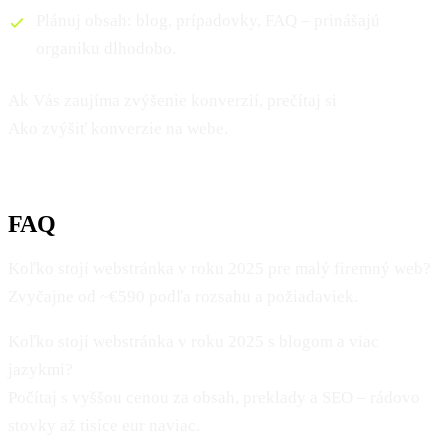
Plánuj obsah: blog, prípadovky, FAQ – prinášajú
organiku dlhodobo.
Ak Vás zaujíma zvýšenie konverzií, prečítaj si
Ako zvýšiť konverzie na webe.
FAQ
Koľko stojí webstránka v roku 2025 pre malý firemný web?
Zvyčajne od ~€590 podľa rozsahu a požiadaviek.
Koľko stojí webstránka v roku 2025 s blogom a viac
jazykmi?
Počítaj s vyššou cenou za obsah, preklady a SEO – rádovo
stovky až tisíce eur naviac.