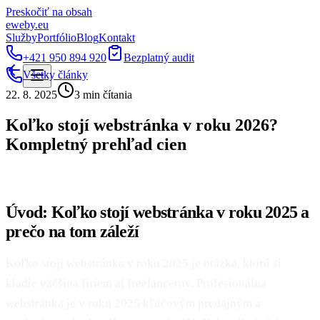
Preskočiť na obsah
eweby
.
eu
Služby
Portfólio
Blog
Kontakt
+421 950 894 920
Bezplatný audit
Všetky články
22. 8. 2025
3 min čítania
Koľko stojí webstránka v roku 2026?
Kompletný prehľad cien
Úvod: Koľko stojí webstránka v roku 2025 a
prečo na tom záleží
Koľko stojí webstránka v roku 2025 je otázka, ktorú si
kladie väčšina firiem aj freelancerov. Profesionálna
webstránka je v roku 2025 kľúčovým predajným a